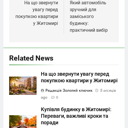
записів
На що звернути
Який автомобіль
увагу перед
зручний для
покупкою квартири
заміського
у Житомирі
будинку:
практичний вибір
Related News
На що звернути увагу перед
покупкою квартири у Житомирі
Редакція Золотий ключик
5 місяців
ago
0
Купівля будинку в Житомирі:
Переваги, важливі кроки та
поради