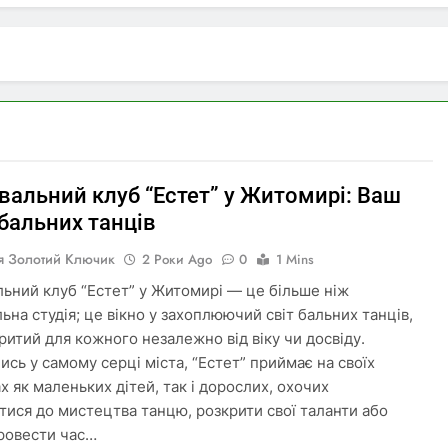
вальний клуб “Естет” у Житомирі: Ваш
бальних танців
я Золотий Ключик
2 Роки Ago
0
1 Mins
ьний клуб “Естет” у Житомирі — це більше ніж
ьна студія; це вікно у захоплюючий світ бальних танців,
ритий для кожного незалежно від віку чи досвіду.
ись у самому серці міста, “Естет” приймає на своїх
х як маленьких дітей, так і дорослих, охочих
тися до мистецтва танцю, розкрити свої таланти або
ровести час…