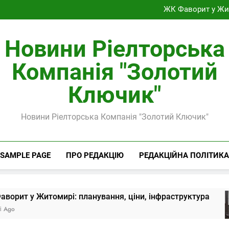
Будинок чи квар
ЖК Фаворит у Жит
Дренаж ділянки
Який автомобіль зручний д
Будинок чи квар
Новини Ріелторська
ЖК Фаворит у Жит
Дренаж ділянки
Компанія "Золотий
Який автомобіль зручний д
Ключик"
Новини Ріелторська Компанія "Золотий Ключик"
SAMPLE PAGE
ПРО РЕДАКЦІЮ
РЕДАКЦІЙНА ПОЛІТИКА
 у Житомирі: планування, ціни, інфраструктура