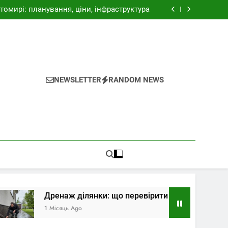
тира у Житомирі: як обрати формат житла
омирі: планування, ціни, інфраструктура
: що перевірити біля будинку після дощу
ля заміського будинку: практичний вибір
тира у Житомирі: як обрати формат житла
омирі: планування, ціни, інфраструктура
: що перевірити біля будинку після дощу
ля заміського будинку: практичний вибір
NEWSLETTER
RANDOM NEWS
Дренаж ділянки: що перевірити біля будинку після д
1 Місяць Ago