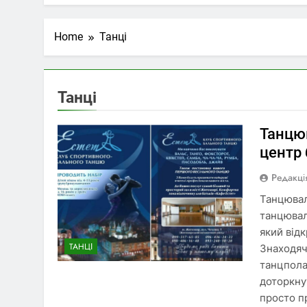
Home
Танці
Танці
Танцю
центр 
Редакці
Танцювал
танцювал
який відк
ТАНЦІ
Знаходяч
танцпола
доторкну
просто п