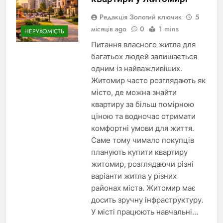
Редакція Золотий ключик
5
місяців ago
0
1 mins
НЕРУХОМІСТЬ
Питання власного житла для
багатьох людей залишається
одним із найважливіших.
Житомир часто розглядають як
місто, де можна знайти
квартиру за більш помірною
ціною та водночас отримати
комфортні умови для життя.
Саме тому чимало покупців
планують купити квартиру
житомир, розглядаючи різні
варіанти житла у різних
районах міста. Житомир має
досить зручну інфраструктуру.
У місті працюють навчальні…