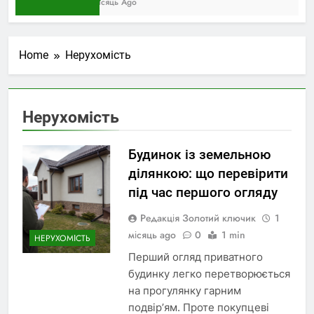
1 Місяць Ago
Home
Нерухомість
Нерухомість
Будинок із земельною
ділянкою: що перевірити
під час першого огляду
Редакція Золотий ключик
1
місяць ago
0
1 min
НЕРУХОМІСТЬ
Перший огляд приватного
будинку легко перетворюється
на прогулянку гарним
подвір’ям. Проте покупцеві