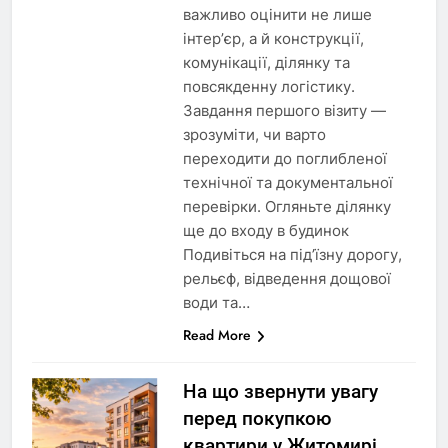
важливо оцінити не лише
інтер’єр, а й конструкції,
комунікації, ділянку та
повсякденну логістику.
Завдання першого візиту —
зрозуміти, чи варто
переходити до поглибленої
технічної та документальної
перевірки. Огляньте ділянку
ще до входу в будинок
Подивіться на під’їзну дорогу,
рельєф, відведення дощової
води та…
Read More
На що звернути увагу
перед покупкою
квартири у Житомирі