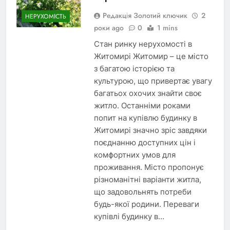
Редакція Золотий ключик
2
НЕРУХОМІСТЬ
роки ago
0
1 mins
Стан ринку нерухомості в
Житомирі Житомир – це місто
з багатою історією та
культурою, що привертає увагу
багатьох охочих знайти своє
житло. Останніми роками
попит на купівлю будинку в
Житомирі значно зріс завдяки
поєднанню доступних цін і
комфортних умов для
проживання. Місто пропонує
різноманітні варіанти житла,
що задовольнять потреби
будь-якої родини. Переваги
купівлі будинку в…